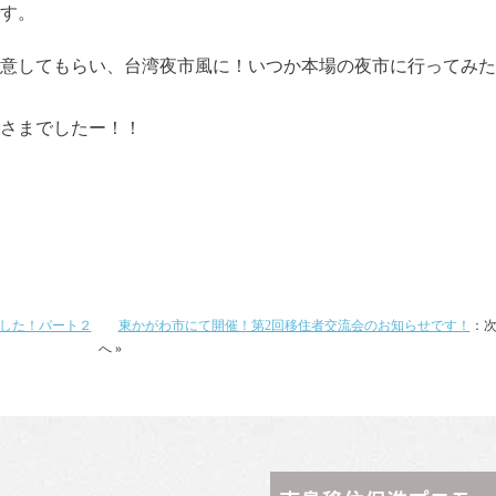
す。
意してもらい、台湾夜市風に！いつか本場の夜市に行ってみた
さまでしたー！！
した！パート２
東かがわ市にて開催！第2回移住者交流会のお知らせです！
：
へ »