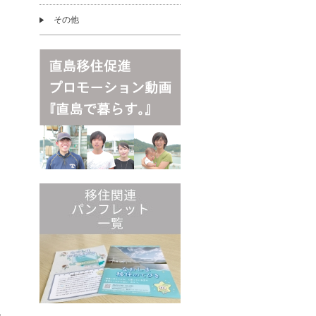
その他
」