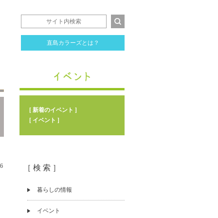
直島カラーズとは？
[ 新着のイベント ]
[ イベント ]
06
［ 検 索 ］
暮らしの情報
イベント