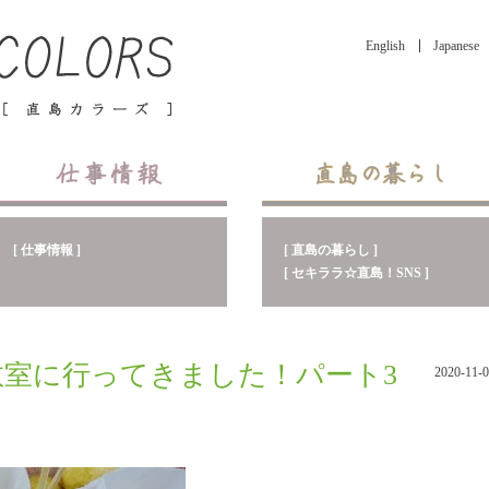
English
Japanese
[ 直島の暮らし ]
[ 仕事情報 ]
[ セキララ☆直島！SNS ]
教室に行ってきました！パート3
2020-11-