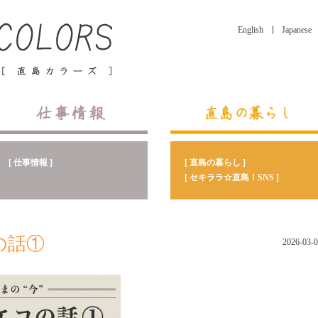
English
Japanese
[ 直島の暮らし ]
[ 仕事情報 ]
[ セキララ☆直島！SNS ]
の話①
2026-03-