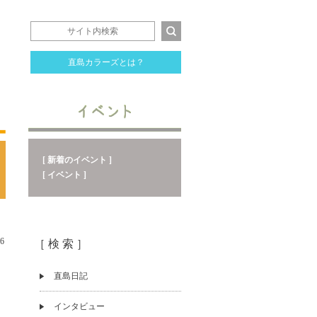
直島カラーズとは？
[ 新着のイベント ]
[ イベント ]
06
［ 検 索 ］
直島日記
インタビュー