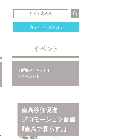
直島カラーズとは？
[ 新着のイベント ]
[ イベント ]
い