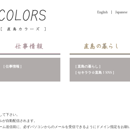
English
Japanese
[ 直島の暮らし ]
[ 仕事情報 ]
[ セキララ☆直島！SNS ]
して下さい。
ルが自動配信されます。
ーム送信前に、必ずパソコンからのメールを受信できるようにドメイン指定をお願