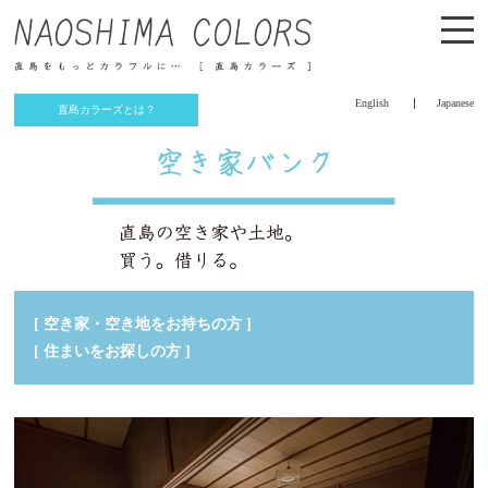
English
Japanese
直島カラーズとは？
[ 空き家・空き地をお持ちの方 ]
[ 住まいをお探しの方 ]