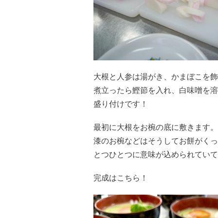
大根と人参は湯がき、かまぼこを飾
煮立ったら鰹節を入れ、白味噌を溶
盛り付けです！
最初に大根をお椀の底に敷きます。
漆のお椀などはそうしてお餅がくっ
とつひとつに意味が込められていて
完成はこちら！