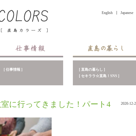
English
Japanese
[ 直島の暮らし ]
[ 仕事情報 ]
[ セキララ☆直島！SNS ]
教室に行ってきました！パート4
2020-12-