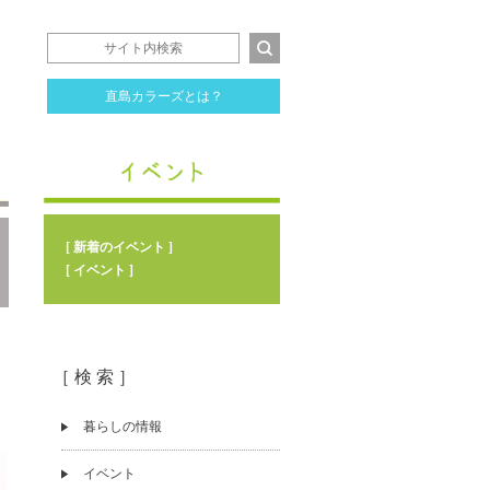
直島カラーズとは？
[ 新着のイベント ]
[ イベント ]
［ 検 索 ］
暮らしの情報
イベント