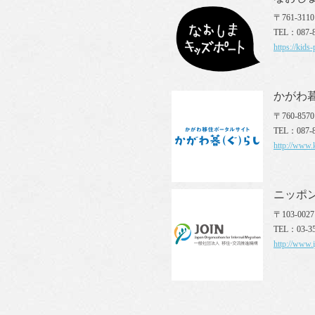
〒761-31
TEL：087-8
https://kids-
かがわ
〒760-85
TEL：087-8
http://www.k
ニッポン
〒103-00
TEL：03-35
http://www.i