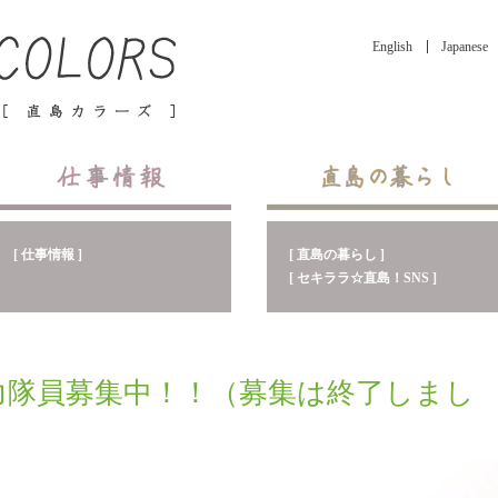
English
Japanese
[ 直島の暮らし ]
[ 仕事情報 ]
[ セキララ☆直島！SNS ]
力隊員募集中！！（募集は終了しまし