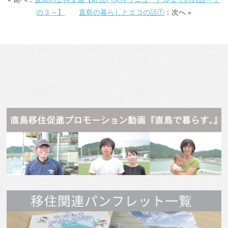
の３～】
直島の暮らしとエコの話①
：次へ »