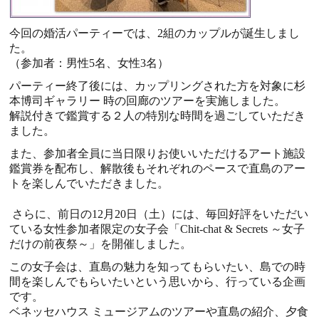
今回の婚活パーティーでは、
2
組のカップルが誕生しまし
た。
（参加者：男性
5
名、女性
3
名）
パーティー終了後には、カップリングされた方を対象に杉
本博司ギャラリー
時の回廊のツアーを実施しました。
解説付きで鑑賞する２人の特別な時間を過ごしていただき
ました。
また、参加者全員に当日限りお使いいただけるアート施設
鑑賞券を配布し、解散後もそれぞれのペースで直島のアー
トを楽しんでいただきました。
さらに、前日の
12
月
20
日（土）には、毎回好評をいただい
ている女性参加者限定の女子会
「
Chit-chat & Secrets
～女子
だけの前夜祭～」を開催しました。
この女子会は、直島の魅力を知ってもらいたい、島での時
間を楽しんでもらいたいという思いから、行っている企画
です。
ベネッセハウス
ミュージアムのツアーや直島の紹介、夕食