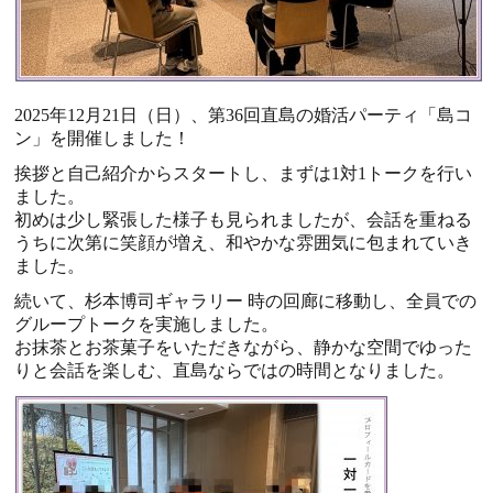
2025
年
12
月
21
日（日）、第
36
回直島の婚活パーティ「島コ
ン」を開催しました！
挨拶と自己紹介からスタートし、まずは
1
対
1
トークを行い
ました。
初めは少し緊張した様子も見られましたが、会話を重ねる
うちに次第に笑顔が増え、和やかな雰囲気に包まれていき
ました。
続いて、杉本博司ギャラリー
時の回廊に移動し、全員での
グループトークを実施しました。
お抹茶とお茶菓子をいただきながら、静かな空間でゆった
りと会話を楽しむ、直島ならではの時間となりました。