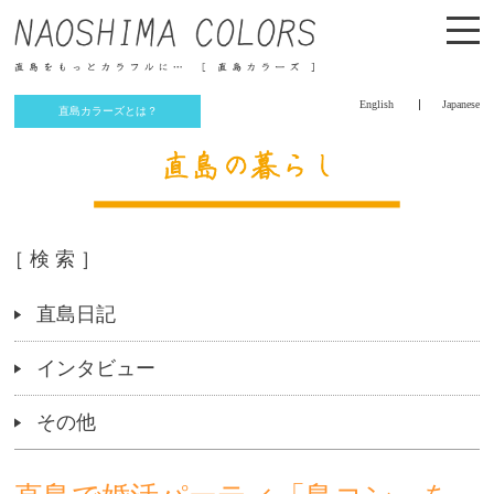
English
Japanese
直島カラーズとは？
［ 検 索 ］
直島日記
インタビュー
その他