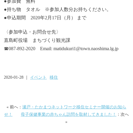
●参加費 無料
●持ち物 タオル ※参加人数分お持ちください。
●申込期間 2020年2月17日（月） まで
〈参加申込・お問合せ先〉
直島町役場 まちづくり観光課
☎087-892-2020 Email: matidukuri1@town.naoshima.lg.jp
2020-01-28 ｜
イベント
移住
« 前へ：
瀬戸・たかまつネットワーク移住セミナー開催のお知ら
せ！
母子保健事業の赤ちゃん訪問を取材してきました！
：次へ
»