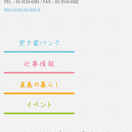
TEL：03-3510-6581 / FAX：03-3510-6582
http://www.iju-join.jp