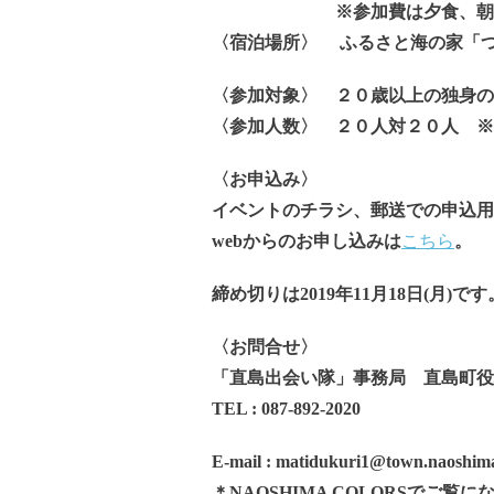
※参加費は夕食、朝食、パ
〈宿泊場所〉 ふるさと海の家「つ
〈参加対象〉 ２０歳以上の独身の
〈参加人数〉 ２０人対２０人 ※
〈お申込み〉
イベントのチラシ、郵送での申込用
webからのお申し込みは
こちら
。
締め切りは2019年11月18日(月
〈お問合せ〉
「直島出会い隊」事務局 直島町役
TEL : 087-892-2020
E-mail : matidukuri1@town.naoshima
＊NAOSHIMA COLORSでご