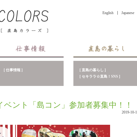
English
Japanese
[ 直島の暮らし ]
[ 仕事情報 ]
[ セキララ☆直島！SNS ]
隊イベント「島コン」参加者募集中！！
2019-10-