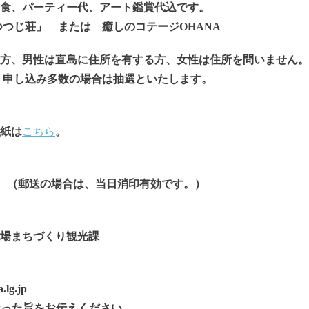
ーティー代、アート鑑賞代込です。
つじ荘」 または 癒しのコテージOHANA
方、男性は直島に住所を有する方、女性は住所を問いません。
 申し込み多数の場合は抽選といたします。
紙は
こちら
。
)です。（郵送の場合は、当日消印有効です。）
場まちづくり観光課
.lg.jp
覧になった旨をお伝えください。