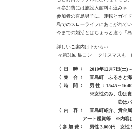
≪参加費には施設入館料も込み≫ 
参加者の直島男子に、運転とガイド
島でのスローライフにあこがれてい
今までの婚活とはちょっと違う「島
詳しいご案内は下から↓↓
≪第31回 島コン クリスマスも
〈 日 時 〉 2019年12月7日(土)
〈 集 合 〉 直島町 ふるさと
〈 時 間 〉 男 性 ：15:45～16:00
※女性のみ、①は貴金属工
②はパーティーのみ
〈 内 容 〉 直島町紹介、貴金
アート鑑賞等 ※内容は変更
〈 参 加 費 〉 男性 3,000円 女性 5