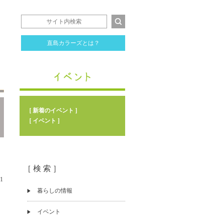
直島カラーズとは？
[ 新着のイベント ]
[ イベント ]
［ 検 索 ］
11
暮らしの情報
イベント