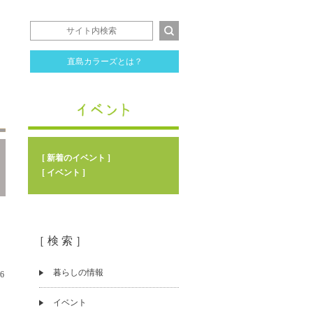
直島カラーズとは？
[ 新着のイベント ]
[ イベント ]
［ 検 索 ］
暮らしの情報
26
イベント