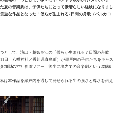
た夏の音楽劇は、子供たちにとって素晴らしい経験になりまし
貴重な作品となった「僕らが生まれる7日間の舟歌（バルカロ
つとして、演出・越智良江の「僕らが生まれる７日間の舟歌
10~11日、八幡神社／香川県直島町）が瀬戸内の子供たちをキャ
参加型の神社参道ツアー、後半に境内での音楽劇という2部構
私は本作品を瀬戸内を通して発せられる生の強さと尊さを伝え