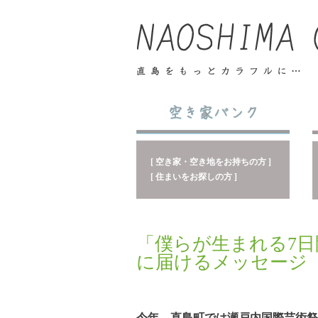
[ 空き家・空き地をお持ちの方 ]
[ 住まいをお探しの方 ]
「僕らが生まれる7
に届けるメッセージ
今年、直島町では瀬戸内国際芸術祭