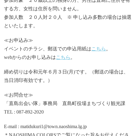
参加対象 ２０歳以上の独身の方、男性は直島に住所を有
する方、女性は住所を問いません。
参加人数 ２０人対２０人 ※ 申し込み多数の場合は抽選
といたします。
≪お申込み≫
イベントのチラシ、郵送での申込用紙は
こちら
。
webからのお申し込みは
こちら
。
締め切りは令和元年６月３日(月)です。（郵送の場合は、
当日消印有効です。）
≪お問合せ≫
「直島出会い隊」事務局 直島町役場まちづくり観光課
TEL : 087-892-2020
E-mail : matidukuri1@town.naoshima.lg.jp
＊NAOSHIMA COLORSでご覧になった旨をお伝えくださ