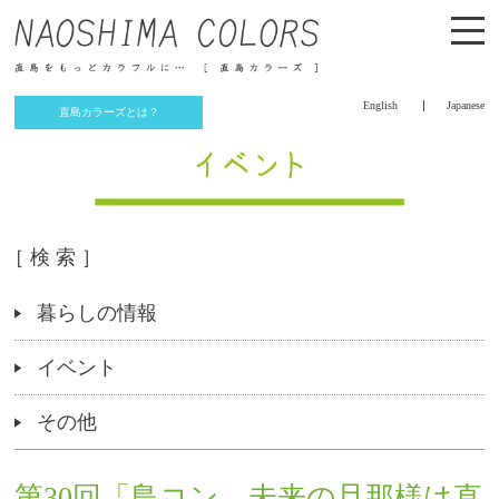
English
Japanese
直島カラーズとは？
［ 検 索 ］
暮らしの情報
イベント
その他
第30回「島コン 未来の旦那様は直