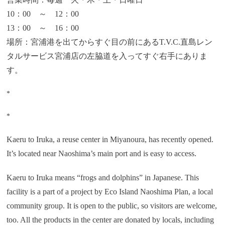
10：00 ～ 12：00
13：00 ～ 16：00
場所：宮浦港を出てからすぐ目の前にあるT.V.C.直島レン
タルサービス宮浦店の左脇道を入ってすぐ右手にありま
す。
*
*
Kaeru to Iruka, a reuse center in Miyanoura, has recently opened.
It’s located near Naoshima’s main port and is easy to access.
Kaeru to Iruka means “frogs and dolphins” in Japanese. This
facility is a part of a project by Eco Island Naoshima Plan, a local
community group. It is open to the public, so visitors are welcome,
too. All the products in the center are donated by locals, including