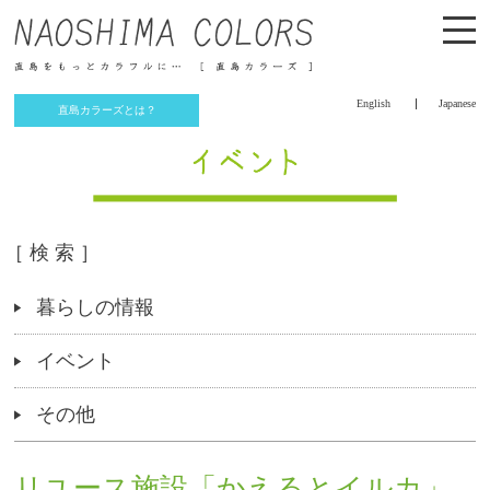
English
Japanese
直島カラーズとは？
［ 検 索 ］
暮らしの情報
イベント
その他
リユース施設「かえるとイルカ」