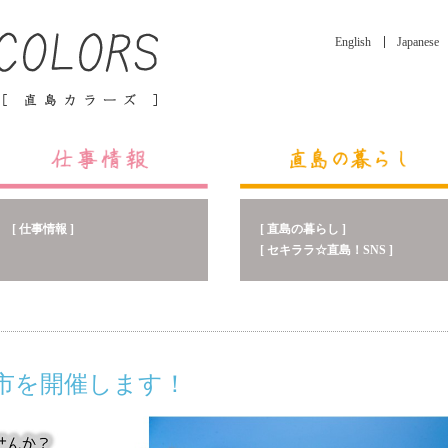
English
Japanese
[ 直島の暮らし ]
[ 仕事情報 ]
[ セキララ☆直島！SNS ]
寺市を開催します！