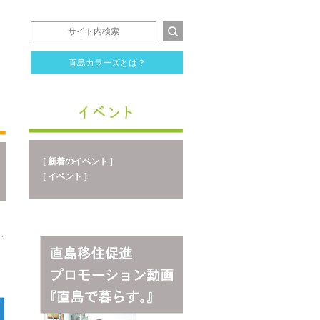
直島カラーズとは？
[ 新着のイベント ]
[ イベント ]