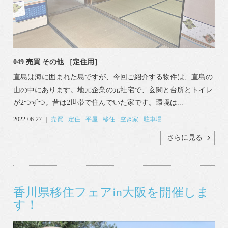
049 売買 その他 ［定住用］
直島は海に囲まれた島ですが、今回ご紹介する物件は、直島の
山の中にあります。地元企業の元社宅で、玄関と台所とトイレ
が2つずつ。昔は2世帯で住んでいた家です。環境は...
2022-06-27 ｜
売買
定住
平屋
移住
空き家
駐車場
さらに見る
香川県移住フェアin大阪を開催しま
す！