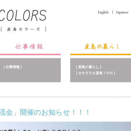
English
Japanese
[ 直島の暮らし ]
[ 仕事情報 ]
[ セキララ☆直島！SNS ]
交流会」開催のお知らせ！！！