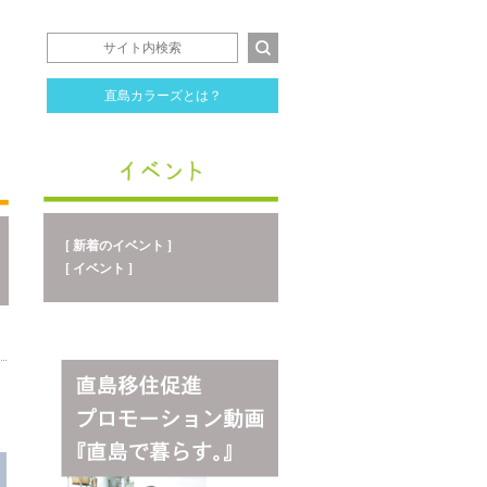
直島カラーズとは？
[ 新着のイベント ]
[ イベント ]