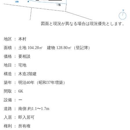
図面と現況が異なる場合は現況優先とします。
地区 ：
本村
面積 ：
土地 104.28㎡ 建物 128.80㎡（登記簿）
価格 ：
要相談
地目 ：
宅地
構造 ：
木造2階建
築年 ：
明治40年（昭和37年増築）
間取 ：
6K
設備 ：
ー
道路 ：
南側 約1.1〜1.7m
入居 ：
即入居可
権利 ：
所有権