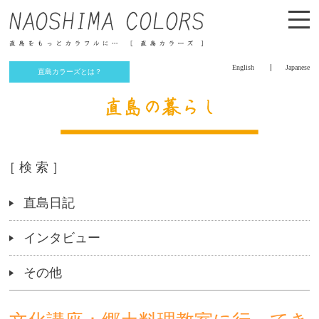
English
Japanese
直島カラーズとは？
［ 検 索 ］
直島日記
インタビュー
その他