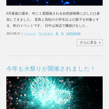
8月最後の週末、年に１度開催される自然探検隊に少しだけ参
加してきました。 直島と高松の小学生以上の親子を対象とす
る、町のイベントです。 日中は海辺で磯遊びをした...
2015-09-15 ｜
イベント
ウミホタル
夏
海
自然探検隊
さらに見る
今年も火祭りが開催されました！